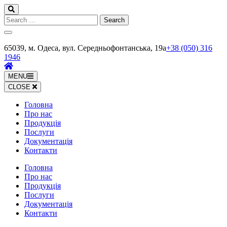
Skip
to
Search
content
for:
(Press
Enter)
65039, м. Одеса, вул. Середньофонтанська, 19а
+38 (050) 316
1946
MENU
CLOSE
Головна
Про нас
Продукція
Послуги
Документація
Контакти
Головна
Про нас
Продукція
Послуги
Документація
Контакти